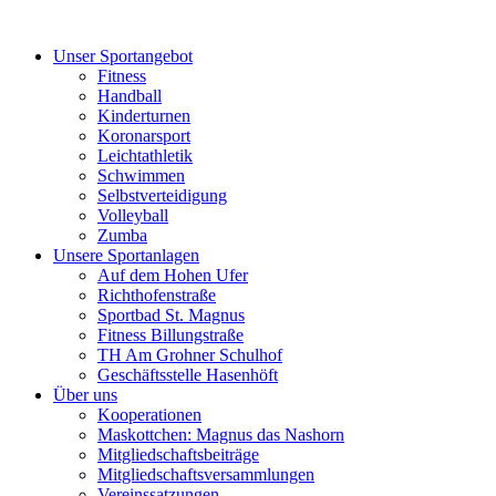
Unser Sportangebot
Fitness
Handball
Kinderturnen
Koronarsport
Leichtathletik
Schwimmen
Selbstverteidigung
Volleyball
Zumba
Unsere Sportanlagen
Auf dem Hohen Ufer
Richthofenstraße
Sportbad St. Magnus
Fitness Billungstraße
TH Am Grohner Schulhof
Geschäftsstelle Hasenhöft
Über uns
Kooperationen
Maskottchen: Magnus das Nashorn
Mitgliedschaftsbeiträge
Mitgliedschaftsversammlungen
Vereinssatzungen