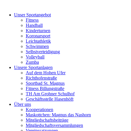
Unser Sportangebot
Fitness
Handball
Kinderturnen
Koronarsport
Leichtathletik
Schwimmen
Selbstverteidigung
Volleyball
Zumba
Unsere Sportanlagen
Auf dem Hohen Ufer
Richthofenstraße
Sportbad St. Magnus
Fitness Billungstraße
TH Am Grohner Schulhof
Geschäftsstelle Hasenhöft
Über uns
Kooperationen
Maskottchen: Magnus das Nashorn
Mitgliedschaftsbeiträge
Mitgliedschaftsversammlungen
Vereinssatzungen