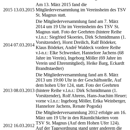
Am 13. März 2015 fand die
2015
13.03.2015
Mitgliederversammlung im Vereinsheim des TSV
St. Magnus statt.
Die Mitgliederversammlung fand am 7. März
2014 um 19 Uhr im Vereinsheim des TSV St.
Magnus statt. Foto der Geehrten (hintere Reihe
v.l.n.r.: Siegfried Skoeries, Dirk Schmidtmann (1.
Vorsitzender), Horst Dreilich, Ralf Bödeker,
2014
07.03.2014
Klaus Bödeker, André Waldeck vordere Reihe
v.l-n.r.: Elke Schwenker, Hannelore Jachens (68
Jahre im Verein), Ingeborg Möller (69 Jahre im
Verein und Ehrenmitglied), Heike Barg, Eckardt
Brandtstaedter)
Die Mitgliederversammlung fand am 8. März
2013 um 19:00 Uhr in der Geschäftsstelle, Auf
dem hohen Ufer 124, statt. Foto der Geehrten
2013
08.03.2013
(hintere Reihe v.l.n.r.: Dirk Schmidtmann (1.
Vorsitzender), Rolf Ahrens, Hans-Joachim Heuer;
vorne v.l.n.r.: Ingeborg Möller, Erika Weinberger,
Hannelore Jachens, Renate Pogoda)
Die Mitgliederversammlung 2012 erfolgte am 16.
März um 19 Uhr in den Räumlichkeiten vom
TSV St. Magnus (Auf dem Hohen Ufer 124).
2012
16.03.2012
Auf der Tagesordnung stand unter anderem die