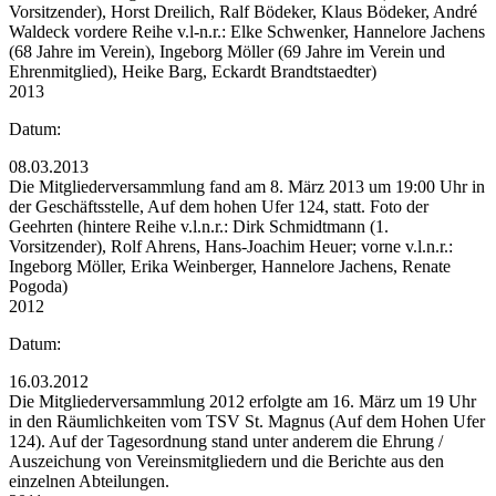
Vorsitzender), Horst Dreilich, Ralf Bödeker, Klaus Bödeker, André
Waldeck vordere Reihe v.l-n.r.: Elke Schwenker, Hannelore Jachens
(68 Jahre im Verein), Ingeborg Möller (69 Jahre im Verein und
Ehrenmitglied), Heike Barg, Eckardt Brandtstaedter)
2013
Datum:
08.03.2013
Die Mitgliederversammlung fand am 8. März 2013 um 19:00 Uhr in
der Geschäftsstelle, Auf dem hohen Ufer 124, statt. Foto der
Geehrten (hintere Reihe v.l.n.r.: Dirk Schmidtmann (1.
Vorsitzender), Rolf Ahrens, Hans-Joachim Heuer; vorne v.l.n.r.:
Ingeborg Möller, Erika Weinberger, Hannelore Jachens, Renate
Pogoda)
2012
Datum:
16.03.2012
Die Mitgliederversammlung 2012 erfolgte am 16. März um 19 Uhr
in den Räumlichkeiten vom TSV St. Magnus (Auf dem Hohen Ufer
124). Auf der Tagesordnung stand unter anderem die Ehrung /
Auszeichung von Vereinsmitgliedern und die Berichte aus den
einzelnen Abteilungen.