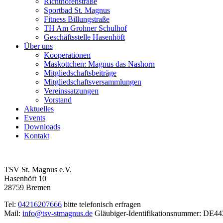
Richthofenstraße
Sportbad St. Magnus
Fitness Billungstraße
TH Am Grohner Schulhof
Geschäftsstelle Hasenhöft
Über uns
Kooperationen
Maskottchen: Magnus das Nashorn
Mitgliedschaftsbeiträge
Mitgliedschaftsversammlungen
Vereinssatzungen
Vorstand
Aktuelles
Events
Downloads
Kontakt
TSV St. Magnus e.V.
Hasenhöft 10
28759 Bremen
Tel:
04216207666
bitte telefonisch erfragen
Mail:
info@tsv-stmagnus.de
Gläubiger-Identifikationsnummer: DE