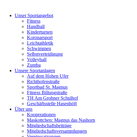
Unser Sportangebot
Fitness
Handball
Kinderturnen
Koronarsport
Leichtathletik
Schwimmen
Selbstverteidigung
Volleyball
Zumba
Unsere Sportanlagen
Auf dem Hohen Ufer
Richthofenstraße
Sportbad St. Magnus
Fitness Billungstraße
TH Am Grohner Schulhof
Geschäftsstelle Hasenhöft
Über uns
Kooperationen
Maskottchen: Magnus das Nashorn
Mitgliedschaftsbeiträge
Mitgliedschaftsversammlungen
Vereinssatzungen