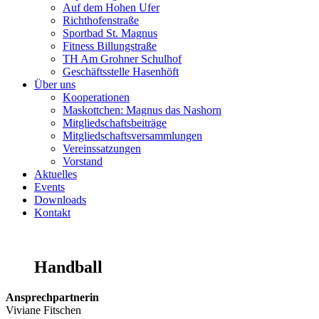
Auf dem Hohen Ufer
Richthofenstraße
Sportbad St. Magnus
Fitness Billungstraße
TH Am Grohner Schulhof
Geschäftsstelle Hasenhöft
Über uns
Kooperationen
Maskottchen: Magnus das Nashorn
Mitgliedschaftsbeiträge
Mitgliedschaftsversammlungen
Vereinssatzungen
Vorstand
Aktuelles
Events
Downloads
Kontakt
Handball
Ans
prechpartnerin
Viviane Fitschen