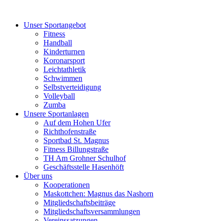
Unser Sportangebot
Fitness
Handball
Kinderturnen
Koronarsport
Leichtathletik
Schwimmen
Selbstverteidigung
Volleyball
Zumba
Unsere Sportanlagen
Auf dem Hohen Ufer
Richthofenstraße
Sportbad St. Magnus
Fitness Billungstraße
TH Am Grohner Schulhof
Geschäftsstelle Hasenhöft
Über uns
Kooperationen
Maskottchen: Magnus das Nashorn
Mitgliedschaftsbeiträge
Mitgliedschaftsversammlungen
Vereinssatzungen