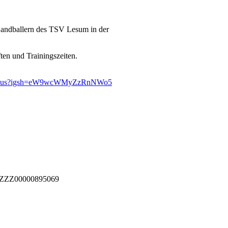
andballern des TSV Lesum in der
ten und Trainingszeiten.
tmagnus?igsh=eW9wcWMyZzRnNWo5
44ZZZ00000895069